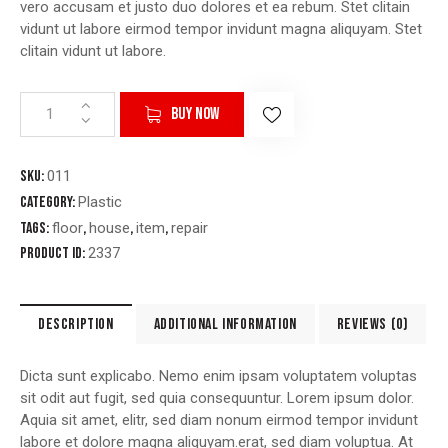
vero accusam et justo duo dolores et ea rebum. Stet clitain
vidunt ut labore eirmod tempor invidunt magna aliquyam. Stet
clitain vidunt ut labore.
BUY NOW
SKU:
011
Category:
Plastic
Tags:
floor
,
house
,
item
,
repair
Product ID:
2337
DESCRIPTION
ADDITIONAL INFORMATION
REVIEWS (0)
Dicta sunt explicabo. Nemo enim ipsam voluptatem voluptas
sit odit aut fugit, sed quia consequuntur. Lorem ipsum dolor.
Aquia sit amet, elitr, sed diam nonum eirmod tempor invidunt
labore et dolore magna aliquyam.erat, sed diam voluptua. At