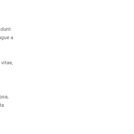
idunt.
ugue a
 vitae,
psa,
ta