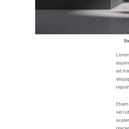
St
Lorem
eiusm
ad mi
aliqu
repre
Etiam 
vel r
scele
placer