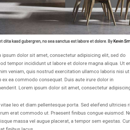
et clita kasd gubergren, no sea sanctus est labore et dolore. By
Kevin Sm
 ipsum dolor sit amet, consectetur adipisicing elit, sed do
od tempor incididunt ut labore et dolore magna aliqua. Ut 
nim veniam, quis nostrud exercitation ullamco laboris nisi ut
ip ex ea commodo consequat. Duis aute irure dolor in
henderit. Lorem ipsum dolor sit amet, consectetur adipiscing 
vitae leo et diam pellentesque porta. Sed eleifend ultricies r
utrum erat commodo ut. Praesent finibus congue euismod. N
risque massa vel augue placerat, a tempor sem egestas. Cur
at finibus lacus.