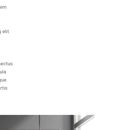
enim
elit.
nectus
ula
ugue
rtis