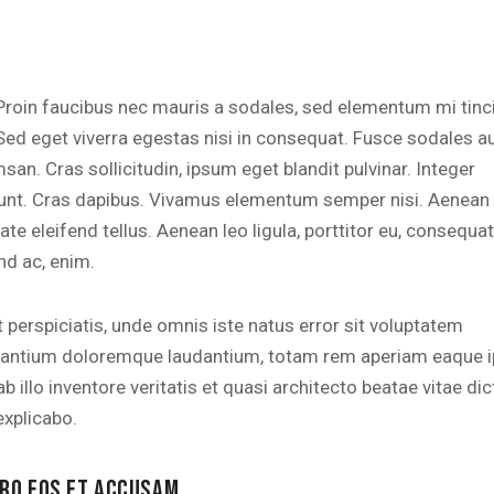
Proin faucibus nec mauris a sodales, sed elementum mi tinc
Sed eget viverra egestas nisi in consequat. Fusce sodales a
an. Cras sollicitudin, ipsum eget blandit pulvinar. Integer
dunt. Cras dapibus. Vivamus elementum semper nisi. Aenean
ate eleifend tellus. Aenean leo ligula, porttitor eu, consequat
nd ac, enim.
 perspiciatis, unde omnis iste natus error sit voluptatem
antium doloremque laudantium, totam rem aperiam eaque i
b illo inventore veritatis et quasi architecto beatae vitae dic
explicabo.
ERO EOS ET ACCUSAM