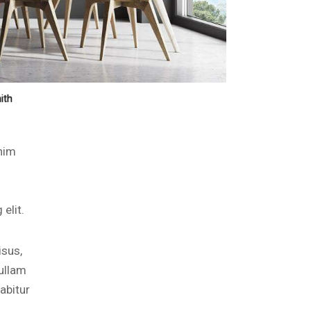
ith
enim
elit.
isus,
ullam
abitur