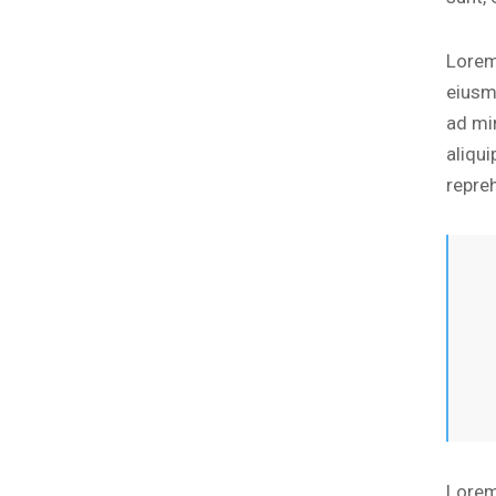
Lorem
eiusm
ad mi
aliqu
repre
Lorem