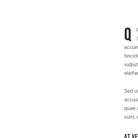
Q
accums
tinci
vulput
eleife
Sed ut
accus
quae a
sunt, 
AT V