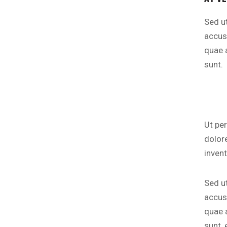
Sed ut
accus
quae a
sunt.
Ut pe
dolor
invent
Sed ut
accus
quae a
sunt, 