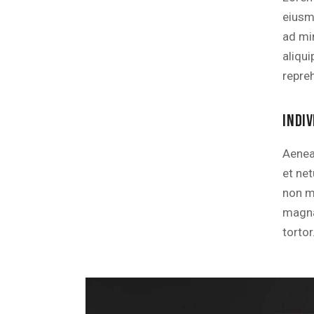
eiusm
ad mi
aliqu
repre
INDI
Aenea
et ne
non mo
magna 
tortor